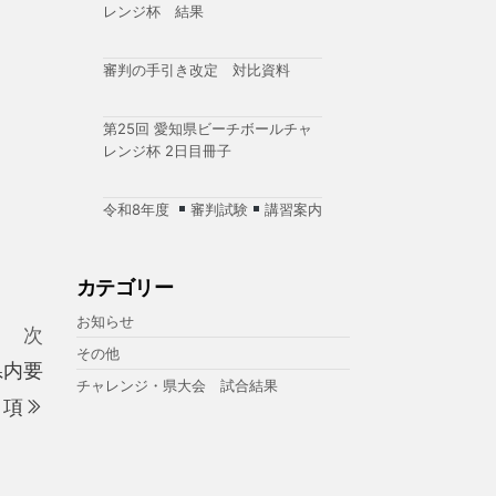
レンジ杯 結果
審判の手引き改定 対比資料
第25回 愛知県ビーチボールチャ
レンジ杯 2日目冊子
令和8年度
審判試験
講習案内
カテゴリー
お知らせ
次
次
その他
の
県内要
チャレンジ・県大会 試合結果
投
項
稿