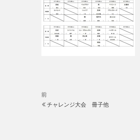
投
稿
ナ
ビ
過
前
去
ゲ
チャレンジ大会 冊子他
の
ー
投
シ
稿
ョ