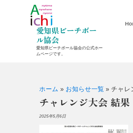
コ
ン
テ
Ho
愛知県ビーチボー
ン
ル協会
ツ
愛知県ビーチボール協会の公式ホー
に
ムページです。
ス
キ
ッ
ホーム
»
お知らせ一覧
»
チャレ
プ
チャレンジ大会 結果
2025年5月6日