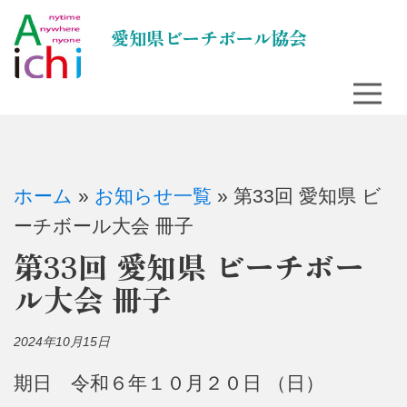
コ
愛知県ビーチボール協会
ン
テ
ン
ツ
に
ス
ホーム
»
お知らせ一覧
»
第33回 愛知県 ビ
キ
ーチボール大会 冊子
ッ
第33回 愛知県 ビーチボー
プ
ル大会 冊子
2024年10月15日
期日 令和６年１０月２０日 （日）