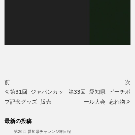
投
稿
ナ
ビ
過
前
次
去
ゲ
第31回 ジャパンカッ
第33回 愛知県 ビーチボ
の
ー
プ記念グッズ 販売
ール大会 忘れ物
投
シ
稿
ョ
最新の投稿
ン
第26回 愛知県チャレンジ杯日程