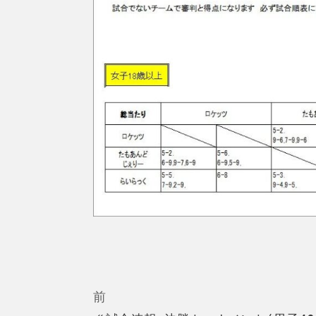
投
稿
ナ
ビ
過
前
去