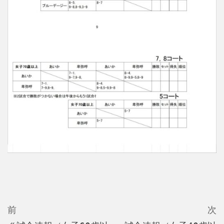
投
稿
ナ
ビ
過
前
次
去