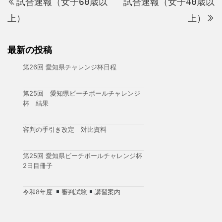
ゲ
試合速報（女子60歳以
試合速報（女子40歳以
の
ー
上）
上）
投
シ
稿
ョ
最新の投稿
ン
第26回 愛知県チャレンジ杯日程
第25回 愛知県ビーチボールチャレンジ
杯 結果
審判の手引き改定 対比資料
第25回 愛知県ビーチボールチャレンジ杯
2日目冊子
令和8年度
審判試験
講習案内