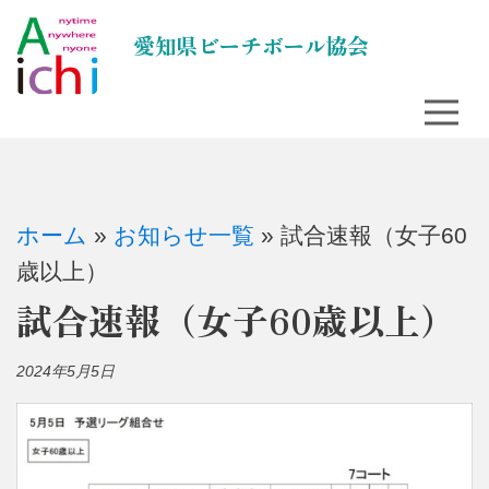
コ
愛知県ビーチボール協会
ン
テ
ン
ツ
に
ス
ホーム
»
お知らせ一覧
»
試合速報（女子60
キ
歳以上）
ッ
試合速報（女子60歳以上）
プ
2024年5月5日